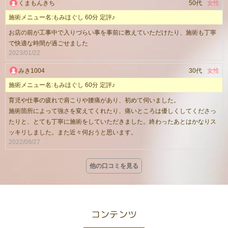
くまもんきち
50代
女性
施術メニュー名:もみほぐし 60分 定評♪
お店の前が工事中で入りづらい事を事前に教えていただけたり、施術も丁寧
で快適な時間が過ごせました
2023/01/22
みき1004
30代
女性
施術メニュー名:もみほぐし 60分 定評♪
育児や仕事の疲れで肩こりや腰痛があり、初めて伺いました。
施術箇所によって強さを変えてくれたり、痛いところは優しくしてくださっ
たりと、とても丁寧に施術をしていただきました。終わったあとはかなりス
ッキリしました。また近々伺おうと思います。
2022/09/27
他の口コミを見る
コンテンツ