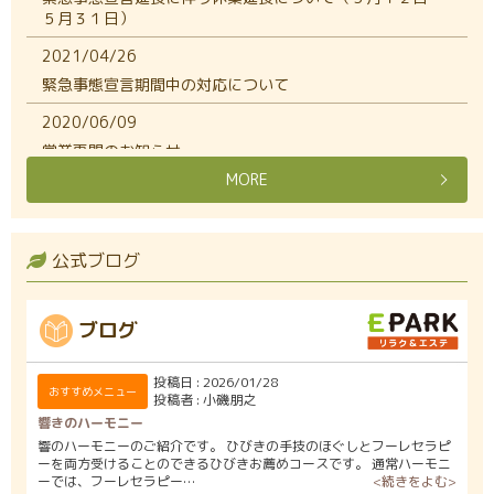
５月３１日）
2021/04/26
緊急事態宣言期間中の対応について
2020/06/09
営業再開のお知らせ
MORE
2020/05/07
緊急事態宣言延長に伴う休業延長について
2020/04/10
公式ブログ
緊急事態宣言を受け
2020/03/24
EP
ブログ
新型コロナウィルス感染拡大防止のために
投稿日
2026/01/28
2020/03/10
おすすめメニュー
投稿者
小磯朋之
３月２５日まで営業自粛いたします。
響きのハーモニー
響のハーモニーのご紹介です。 ひびきの手技のほぐしとフーレセラピ
2019/12/26
ーを両方受けることのできるひびきお薦めコースです。 通常ハーモニ
年末年始のお休み
ーでは、フーレセラピー…
<続きをよむ>