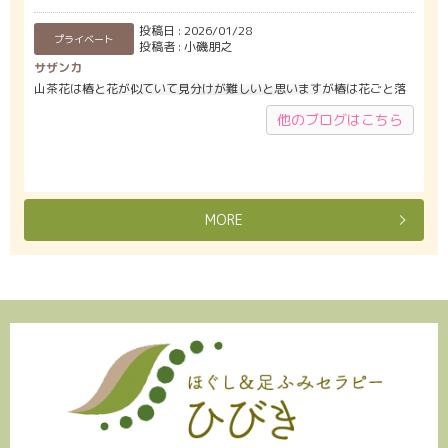
投稿日
2026/01/28
プライベート
投稿者
小磯朋之
サザンカ
山茶花は椿と花が似ていて見分けが難しいと思いますが椿は花ごと落
ちますが山茶花は花びらが 一枚一枚と散るところが魅力的な花です。
他のブログはこちら
12月から2月の厳しく…
<続きをよむ>
投稿日
2024/12/26
サロンのNEWS
投稿者
小磯朋之
年末年始のごあいさつ☆彡
MORE
年末は29日までの営業になります。 年初めの営業は4日からの営業に
なりますのでよろしくお願いします。 本年もご来店に来ていただいた
方に感謝感謝です。 …
<続きをよむ>