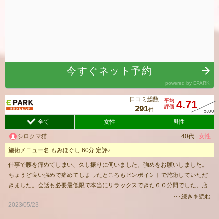
口コミ総数
平均
4.71
評価
291
件
全て
女性
男性
シロクマ猫
40代
女性
施術メニュー名:もみほぐし 60分 定評♪
仕事で腰を痛めてしまい、久し振りに伺いました。強めをお願いしました。
ちょうど良い強めで痛めてしまったところもピンポイントで施術していただ
きました。会話も必要最低限で本当にリラックスできた６０分間でした。店
舗内もスッキリしていて、ベットや枕に掛けてあったタオルもシワひとつ無
･･･続きを読む
2023/05/23
く綺麗に敷いてあり清潔感がありました。またお邪魔しようと思っておりま
す。