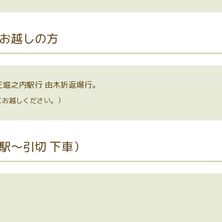
お越しの方
王堀之内駅行 由木折返場行。
にお越しください。）
駅～引切 下車）