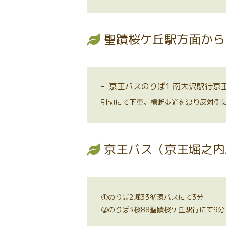
聖蹟桜ケ丘駅方面から
京王バスのりば1 南大沢駅行京
引切にて下車。横断歩道を渡り反対側
京王バス（京王堀之内
①のりば2堀33循環バスにて3分
②のりば3桜88聖蹟桜ケ丘駅行にて9分