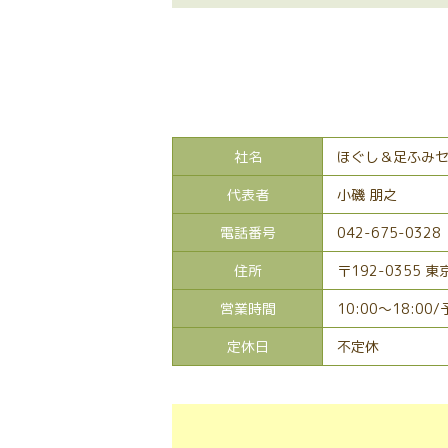
社名
ほぐし＆足ふみ
代表者
小磯 朋之
電話番号
042-675-0328
住所
〒192-0355 
営業時間
10:00～18:00
定休日
不定休